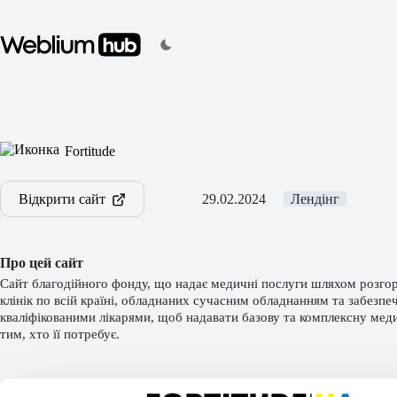
Перейти
до
вмісту
Fortitude
Відкрити сайт
29.02.2024
Лендінг
Про цей сайт
Сайт благодійного фонду, що надає медичні послуги шляхом розго
клінік по всій країні, обладнаних сучасним обладнанням та забезпе
кваліфікованими лікарями, щоб надавати базову та комплексну ме
тим, хто її потребує.