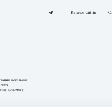
Каталог сайтів
Ст
ртання мобільних
чених
дичну допомогу